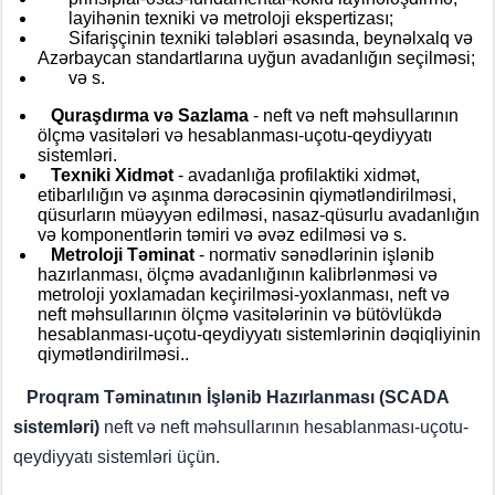
layihənin texniki və metroloji ekspertizası;
Sifarişçinin texniki tələbləri əsasında, beynəlxalq və
Azərbaycan standartlarına uyğun avadanlığın seçilməsi;
və s.
Quraşdırma və Sazlama
- neft və neft məhsullarının
ölçmə vasitələri və hesablanması-uçotu-qeydiyyatı
sistemləri.
Texniki Xidmət
- avadanlığa profilaktiki xidmət,
etibarlılığın və aşınma dərəcəsinin qiymətləndirilməsi,
qüsurların müəyyən edilməsi, nasaz-qüsurlu avadanlığın
və komponentlərin təmiri və əvəz edilməsi və s.
Metroloji Təminat
- normativ sənədlərinin işlənib
hazırlanması, ölçmə avadanlığının kalibrlənməsi və
metroloji yoxlamadan keçirilməsi-yoxlanması, neft və
neft məhsullarının ölçmə vasitələrinin və bütövlükdə
hesablanması-uçotu-qeydiyyatı sistemlərinin dəqiqliyinin
qiymətləndirilməsi..
Proqram Təminatının İşlənib Hazırlanması (SCADA
sistemləri)
neft və neft məhsullarının hesablanması-uçotu-
qeydiyyatı sistemləri üçün.